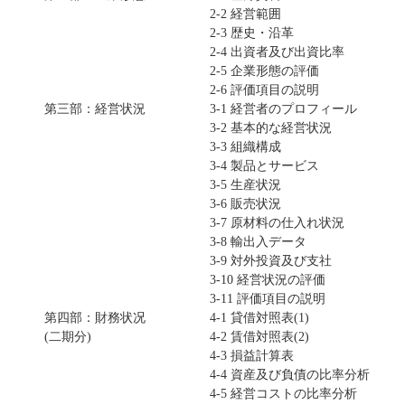
2-2 経営範囲
2-3 歴史・沿革
2-4 出資者及び出資比率
2-5 企業形態の評価
2-6 評価項目の説明
第三部：経営状況
3-1 経営者のプロフィール
3-2 基本的な経営状況
3-3 組織構成
3-4 製品とサービス
3-5 生産状況
3-6 販売状況
3-7 原材料の仕入れ状況
3-8 輸出入データ
3-9 対外投資及び支社
3-10 経営状況の評価
3-11 評価項目の説明
第四部：財務状况
4-1 貸借対照表(1)
(二期分)
4-2 賃借対照表(2)
4-3 損益計算表
4-4 資産及び負債の比率分析
4-5 経営コストの比率分析